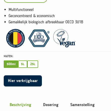
Multifunctioneel
Geconcentreerd & economisch
Gemakkelijk biologisch afbreekbaar OECD 301B
MATEN:
500ml
5L
25L
Hier verkrijgbaar
Beschrijving
Dosering
Samenstelling