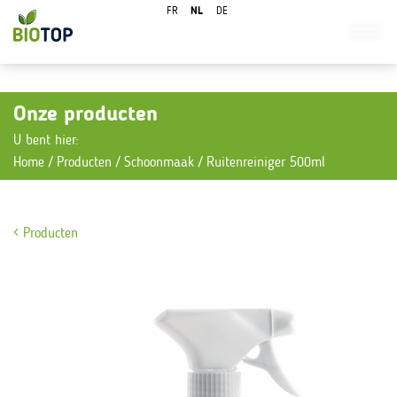
FR
NL
DE
Onze producten
U bent hier:
Home
/
Producten
/
Schoonmaak
/
Ruitenreiniger 500ml
Producten