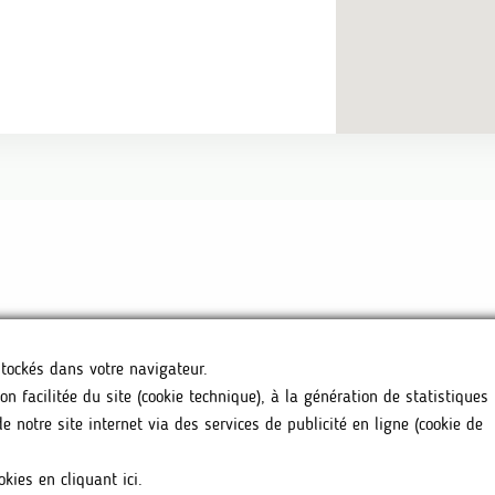
CHEMIN DES T
E
INFO@BIOTOP
 stockés dans votre navigateur.
+32(0) 498 50
on facilitée du site (cookie technique), à la génération de statistiques
VER
de notre site internet via des services de publicité en ligne (cookie de
okies en cliquant ici.
ONFIDENTIALITÉ