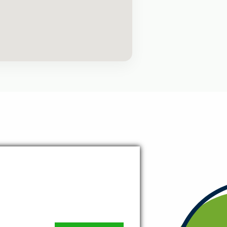
ILLEULS 34, 4840 WELKENRAEDT
ECO.COM
 35 60