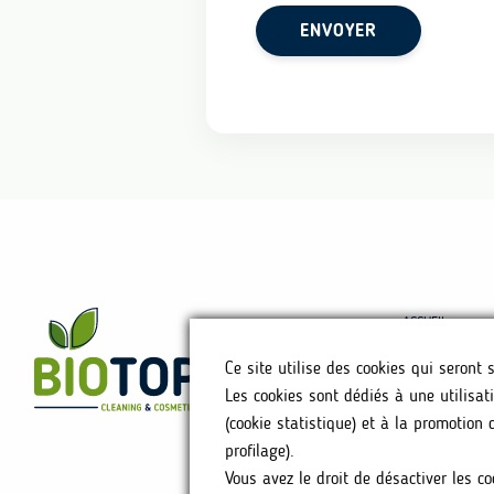
ACCUEIL
NOTRE HISTOIR
Ce site utilise des cookies qui seront
NOS PRODUITS
Les cookies sont dédiés à une utilisati
OÙ NOUS TROU
(cookie statistique) et à la promotion 
FAQ
profilage).
CONTACT
Vous avez le droit de désactiver les co
POLITIQUE DE C